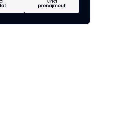
ci
Chci
dat
pronajmout