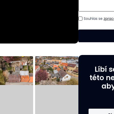
GDPR
Souhlas se
zprac
*
Líbí 
této n
aby