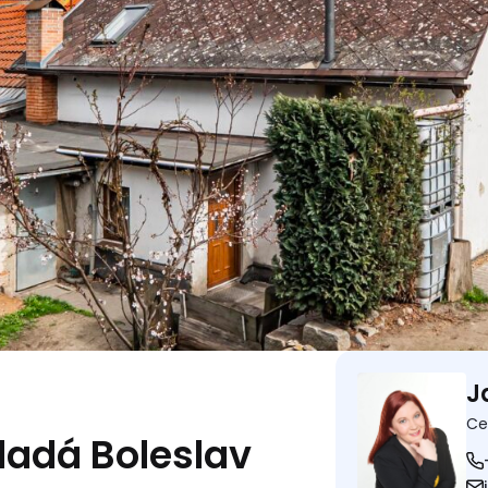
J
Ce
ladá Boleslav