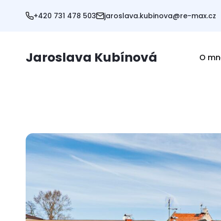
+420 731 478 503
jaroslava.kubinova@re-max.cz
Jaroslava Kubínová
O mn