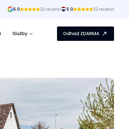
5.0
22 recenzí
5.0
22 recenzí
i
Služby
Odhad ZDARMA