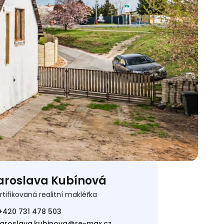
aroslava Kubínová
rtifikovaná realitní makléřka
+420 731 478 503
jaroslava.kubinova@re-max.cz